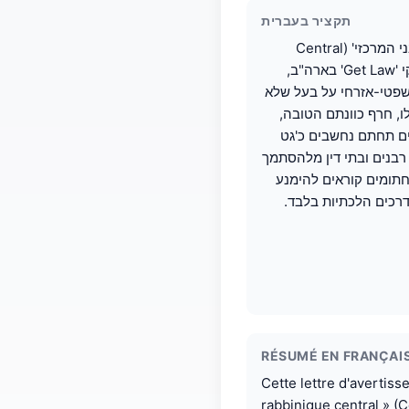
תקציר בעברית
מכתב אזהרה מטעם 'הוועד הרבני המרכזי' (Central
Rabbinical Congress) נגד חוקי 'Get Law' בארה"ב,
פטי-אזרחי על בעל שלא
לו, חרף כוונתם הטובה
ים תחתם נחשבים כ'גט
רבנים ובתי דין מלהסתמך
החתומים קוראים להימנע
בדרכים הלכתיות בלבד
RÉSUMÉ EN FRANÇAI
Cette lettre d'avertis
rabbinique central » (