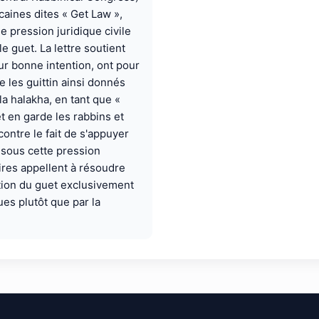
caines dites « Get Law »,
e pression juridique civile
le guet. La lettre soutient
ur bonne intention, ont pour
e les guittin ainsi donnés
la halakha, en tant que «
t en garde les rabbins et
ontre le fait de s'appuyer
 sous cette pression
aires appellent à résoudre
ntion du guet exclusivement
ues plutôt que par la