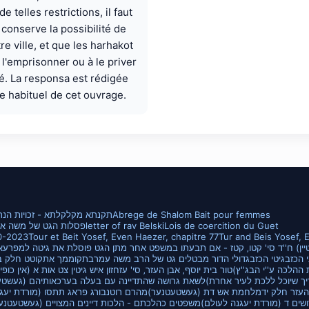
e telles restrictions, il faut
i conserve la possibilité de
re ville, et que les harhakot
 l'emprisonner ou à le priver
té. La responsa est rédigée
e habituel de cet ouvrage.
Abrege de Shalom Bait pour femmes
'תקנתא מקלקלתא - זכויות הנ
Lois de coercition du Guet
letter of rav Belski
Gett of Moshe Isenberg to Shoshana Isenberg/Cohen is Posul פסלות ה
10-2023
Tour et Beit Yosef, Even Haezer, chapitre 77
Tur and Beis Yosef, 
יין) ח''ד סי' קטו‚ קטז - אם תבעתו במשפט אחר מתן הגט פוסלת את גיטה למפרע
א
י הכזב
גיטי הכזב
גדולי הדור מבטלים גט של הרב משה עמר
בתקוממך אתקוטט חלק ב
טור בית יוסף‚ אבן העזר‚ סי' עז
חזון איש גיטין צט אות א (אין כופ
ך שיוכל ללכת לעיר אחרת)
לשאת גרושה שהתדיינה עם בעלה בערכאותיהם (געשטע
העזר חלק יד
מלחמת אש דת (געשטעטנער)
מהרם רוטנבורג פראג תתסו (מורדת יעגנ
שים ד (מורדת יעגנה לעולם)
משפטים כהלכתם - הלכות דיינים המצויים (געשטעטנע