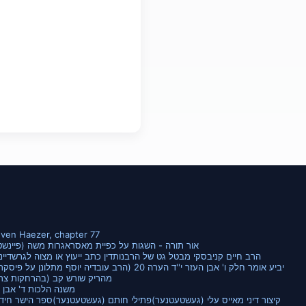
Even Haezer, chapter 77
אור תורה - השגות על כפיית מאסר
אגרות משה (פיינשט
הרב חיים קניבסקי מבטל גט של הרבנות
דין כתב ייעוץ או מצוה לגרש
דיינ
יביע אומר חלק ו' אבן העזר י''ד הערה 20 (הרב עובדיה יוסף מתלונן על פיסקת ההלכה ע''י הבג''ץ)
מהריק שורש קב (בהרחקות צרי
משנה הלכות ד' אבן 
קיצור דיני מאייס עלי (געשטעטנער)
פתילי חותם (געשטעטנער)
ספר הישר חידו