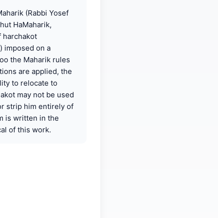
aharik (Rabbi Yosef
Shut HaMaharik,
f harchakot
ns) imposed on a
too the Maharik rules
ions are applied, the
ity to relocate to
hakot may not be used
r strip him entirely of
is written in the
al of this work.