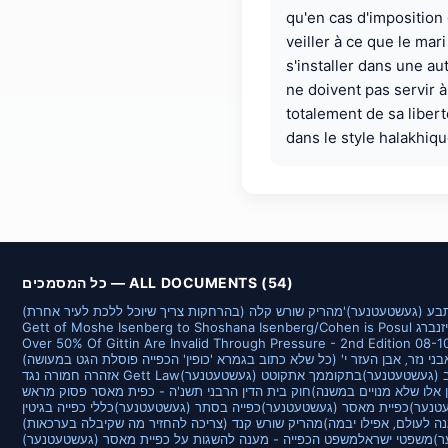
qu'en cas d'imposition d
veiller à ce que le mar
s'installer dans une aut
ne doivent pas servir à
totalement de sa liber
dans le style halakhiqu
כל המסמכים — ALL DOCUMENTS (54)
תבע (געשטעטנער)
מהריק שורש קלה (בהרחקות צריך שיוכל ללכת לעיר אחרת)
גט של משה איזנברג
Over 50% Of Gittin Are Invalid Through Pressure - 2nd Edition 08-
בני נזר‚ אבן העזר י' (כל שלא כתוב בגמרא 'כופין' הכפייה פוסלת הגט במעושה)
 (געשטעטנער)
בתקוממך אתקוטט (געשטעטנער)
אזהרה חמורה נגד Gett Law
ין אלו שלא מנויים במשנה)
חוק בית הדין הרבני תשנ'ה - כפית מאסר פסוק מראש
טנער)
כפיית מאסר (געשטעטנער)
כפייה בסתר (געשטעטנער)
כללי כפייה בגיטין
ה לעולם‚ אפילו יבמה)
מהריק שורש קנד (צריכה להחזיר מה שקיבלה בערכאות)
ר)
משפטי ישראל
משפט הכפייה - מענה להשגות על כפיית מאסר (געשטעטנער)