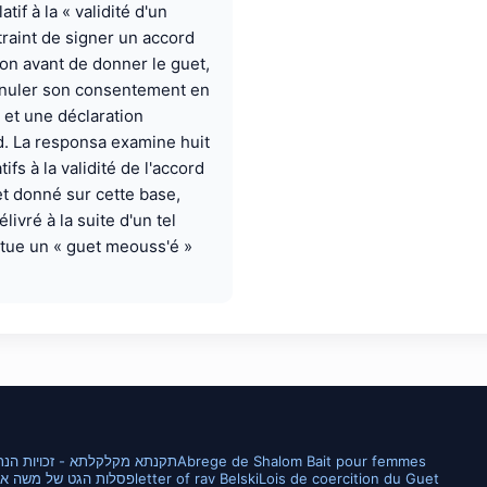
tif à la « validité d'un
traint de signer un accord
on avant de donner le guet,
nnuler son consentement en
 et une déclaration
d. La responsa examine huit
ifs à la validité de l'accord
uet donné sur cette base,
ivré à la suite d'un tel
itue un « guet meouss'é »
Abrege de Shalom Bait pour femmes
'תקנתא מקלקלתא - זכויות הנ
Lois de coercition du Guet
letter of rav Belski
Gett of Moshe Isenberg to Shoshana Isenberg/Cohen is Posul פסלות ה