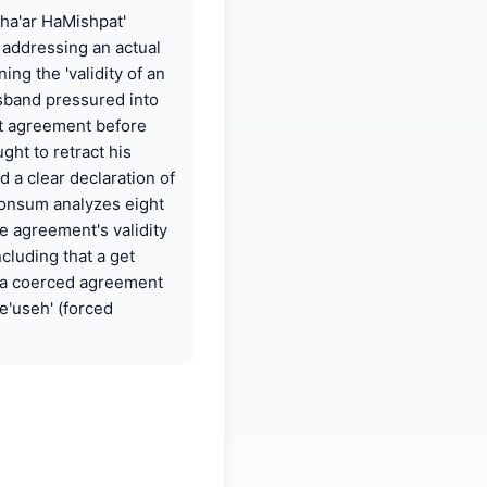
Sha'ar HaMishpat'
 addressing an actual
ing the 'validity of an
sband pressured into
nt agreement before
ght to retract his
 a clear declaration of
ponsum analyzes eight
e agreement's validity
ncluding that a get
h a coerced agreement
me'useh' (forced