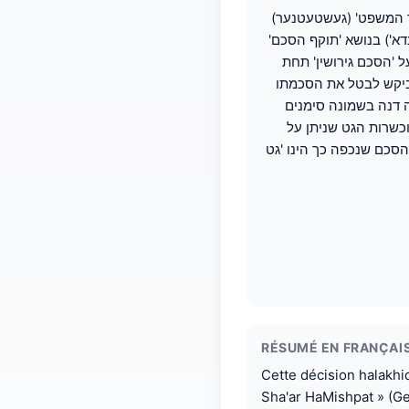
 המשפט' (געשטעטנער)
א') בנושא 'תוקף הסכם'
 'הסכם גירושין' תחת
ביקש לבטל את הסכמתו
ה דנה בשמונה סימנים
שרות הגט שניתן על
 הסכם שנכפה כך הינו 'גט
RÉSUMÉ EN FRANÇAI
Cette décision halakhi
Sha'ar HaMishpat » (Ges