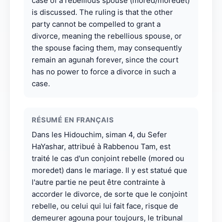
case of a rebellious spouse (mored/moredet)
is discussed. The ruling is that the other
party cannot be compelled to grant a
divorce, meaning the rebellious spouse, or
the spouse facing them, may consequently
remain an agunah forever, since the court
has no power to force a divorce in such a
case.
RÉSUMÉ EN FRANÇAIS
Dans les Hidouchim, siman 4, du Sefer
HaYashar, attribué à Rabbenou Tam, est
traité le cas d'un conjoint rebelle (mored ou
moredet) dans le mariage. Il y est statué que
l'autre partie ne peut être contrainte à
accorder le divorce, de sorte que le conjoint
rebelle, ou celui qui lui fait face, risque de
demeurer agouna pour toujours, le tribunal