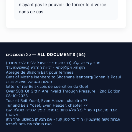
n'ayant pas le pouvoir de forcer le divorce
dans ce cas.
כל המסמכים — ALL DOCUMENTS (54)
מהריק שורש קלה (בהרחקות צריך שיוכל ללכת לעיר אחרת)
'תקנתא מקלקלתא - זכויות הנתבע (געשטעטנער)
Abrege de Shalom Bait pour femmes
Gett of Moshe Isenberg to Shoshana Isenberg/Cohen is Posul
פסלות הגט של משה איזנברג
letter of rav Belski
Lois de coercition du Guet
Over 50% Of Gittin Are Invalid Through Pressure - 2nd Edition
08-10-2023
Tour et Beit Yosef, Even Haezer, chapitre 77
Tur and Beis Yosef, Even Haezer, chapter 77
אבני נזר‚ אבן העזר י' (כל שלא כתוב בגמרא 'כופין' הכפייה פוסלת הגט
במעושה)
אגרות משה (פיינשטיין) ח''ד סי' קטו‚ קטז - אם תבעתו במשפט אחר מתן
הגט פוסלת את גיטה למפרע
אזהרה חמורה נגד Gett Law
אור תורה - השגות על כפיית מאסר